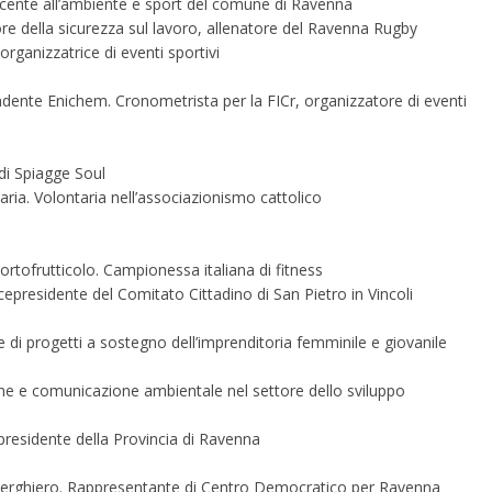
scente all’ambiente e sport del comune di Ravenna
ore della sicurezza sul lavoro, allenatore del Ravenna Rugby
organizzatrice di eventi sportivi
ndente Enichem. Cronometrista per la FICr, organizzatore di eventi
di Spiagge Soul
aria. Volontaria nell’associazionismo cattolico
 ortofrutticolo. Campionessa italiana di fitness
cepresidente del Comitato Cittadino di San Pietro in Vincoli
 di progetti a sostegno dell’imprenditoria femminile e giovanile
one e comunicazione ambientale nel settore dello sviluppo
residente della Provincia di Ravenna
lberghiero. Rappresentante di Centro Democratico per Ravenna