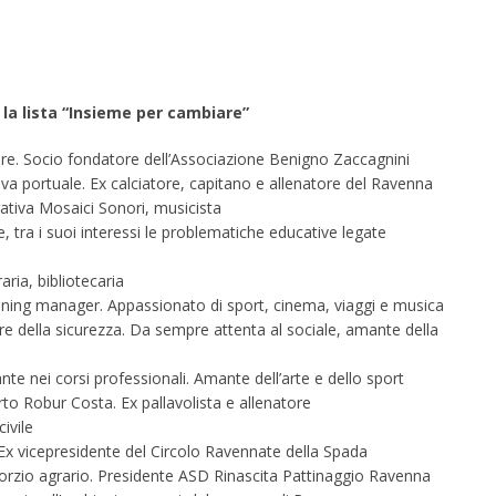
 la lista “Insieme per cambiare”
ore. Socio fondatore dell’Associazione Benigno Zaccagnini
iva portuale. Ex calciatore, capitano e allenatore del Ravenna
ativa Mosaici Sonori, musicista
, tra i suoi interessi le problematiche educative legate
raria, bibliotecaria
nning manager. Appassionato di sport, cinema, viaggi e musica
ore della sicurezza. Da sempre attenta al sociale, amante della
nte nei corsi professionali. Amante dell’arte e dello sport
rto Robur Costa. Ex pallavolista e allenatore
ivile
 Ex vicepresidente del Circolo Ravennate della Spada
orzio agrario. Presidente ASD Rinascita Pattinaggio Ravenna