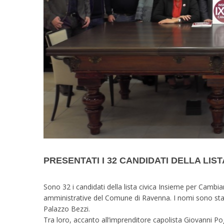
PRESENTATI I 32 CANDIDATI DELLA LIST
Sono 32 i candidati della lista civica Insieme per Cambia
amministrative del Comune di Ravenna. I nomi sono stati
Palazzo Bezzi.
Tra loro, accanto all’imprenditore capolista Giovanni Po