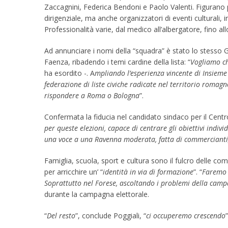
Zaccagnini, Federica Bendoni e Paolo Valenti. Figurano p
dirigenziale, ma anche organizzatori di eventi culturali, in
Professionalità varie, dal medico all’albergatore, fino all
Ad annunciare i nomi della “squadra” è stato lo stesso G
Faenza, ribadendo i temi cardine della lista: “
Vogliamo ch
ha esordito -. A
mpliando l’esperienza vincente di Insiem
federazione di liste civiche radicate nel territorio romag
rispondere a Roma o Bologna
”.
Confermata la fiducia nel candidato sindaco per il Centr
per queste elezioni, capace di centrare gli obiettivi indivi
una voce a una Ravenna moderata, fatta di commercianti, p
Famiglia, scuola, sport e cultura sono il fulcro delle com
per arricchire un’ “
identità in via di formazione
”. “
Faremo p
Soprattutto nel Forese, ascoltando i problemi della campa
durante la campagna elettorale.
“
Del resto
”, conclude Poggiali, “
ci occuperemo crescendo
”