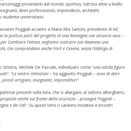
ersonaggi provenienti dal mondo sportivo, tutt’ora attivi a livello
segnanti, liberi professionisti, imprenditori, architetti.
o studente universitario.
iovanni Poggiali accanto a Maria Rita Sartoni, presidente di IxC
e la politica parli del progetto di una Romagna con un’unica voce
–
e per Cambiare Faenza, vogliamo costruire con Ravenna una
nolo, che comprendano anche Forlì e Cesena, senza l’obbligo di
o Sinistra, Michele De Pascale, individuato come “
una valida figura
duati
”. “
Le nostre intenzioni
– ha aggiunto Poggiali –
sono di dare
iccoli artigiani, insegnanti, imprenditori
”.
petenze presenti nella lista, che si allargano al settore alberghiero,
roposte anche sul fronte della sicurezza – prosegue Poggiali -.
gna e dei lidi
”. Su questi temi ci saranno iniziative e incontri
.