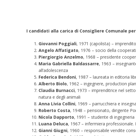
I candidati alla carica di Consigliere Comunale per
Giovanni Poggiali
, 1971 (capolista) – imprendit
Angelo Affatigato
, 1976 – socio della cooperat
Piergiorgio Anzelmo
, 1968 – presidente cooper
Maria Gabriella Baldassarre
, 1963 – insegnante
all’adolescenza
Federica Bendoni
, 1987 – laureata in editoria lib
Alberto Biolo
, 1962 – ingegnere, production pla
Claudia Burnacci
, 1973 – imprenditrice nel sett
natura e degli animali
Anna Livia Collini
, 1969 – parrucchiera e insegna
Roberto Costa
, 1948 – pensionato, dirigente Po
Nicola Dapporto
, 1991 – studente di ingegneria c
Luana Deluca
, 1967 – infermiera professionale.
Gianni Giugni
, 1960 – responsabile vendite cons