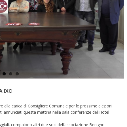
A IXC
re alla carica di Consigliere Comunale per le prossime elezioni
 annunciati questa mattina nella sala conferenze dell’Hotel
ggiali, compaiono altri due soci dell’associazione Benigno