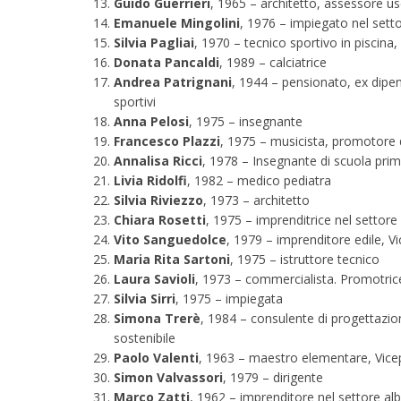
Guido Guerrieri
, 1965 – architetto, assessore u
Emanuele Mingolini
, 1976 – impiegato nel sett
Silvia Pagliai
, 1970 – tecnico sportivo in piscina, 
Donata Pancaldi
, 1989 – calciatrice
Andrea Patrignani
, 1944 – pensionato, ex dipe
sportivi
Anna Pelosi
, 1975 – insegnante
Francesco Plazzi
, 1975 – musicista, promotore 
Annalisa Ricci
, 1978 – Insegnante di scuola prim
Livia Ridolfi
, 1982 – medico pediatra
Silvia Riviezzo
, 1973 – architetto
Chiara Rosetti
, 1975 – imprenditrice nel settore
Vito Sanguedolce
, 1979 – imprenditore edile, Vi
Maria Rita Sartoni
, 1975 – istruttore tecnico
Laura Savioli
, 1973 – commercialista. Promotrice
Silvia Sirri
, 1975 – impiegata
Simona Trerè
, 1984 – consulente di progettazi
sostenibile
Paolo Valenti
, 1963 – maestro elementare, Vicep
Simon Valvassori
, 1979 – dirigente
Marco Zatti
, 1962 – imprenditore nel settore a