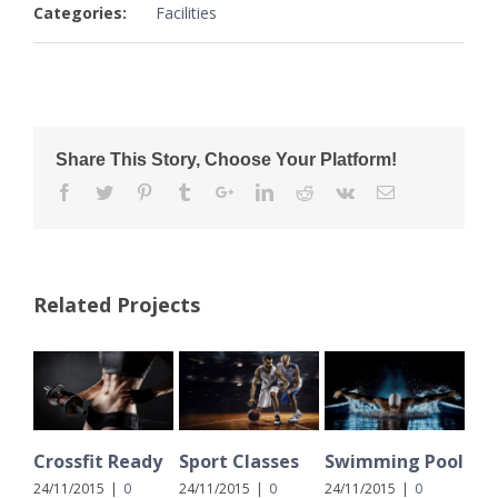
Categories:
Facilities
Share This Story, Choose Your Platform!
Related Projects
Crossfit Ready
Sport Classes
Swimming Pool
St
Co
24/11/2015
|
0
24/11/2015
|
0
24/11/2015
|
0