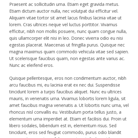
Praesent ac sollicitudin urna. Etiam eget gravida metus.
Etiam dictum auctor nulla, nec volutpat dui efficitur vel.
Aliquam vitae tortor sit amet lacus finibus lacinia vitae ut
lorem. Cras ultrices neque vel luctus porttitor. Vivamus
efficitur, nibh non mollis posuere, nunc quam congue nulla,
quis ullamcorper elit nisi in leo. Donec viverra odio eu nisi
egestas placerat. Maecenas ut fringilla purus. Quisque nec
magna maximus quam commodo vehicula vitae sed sapien.
Ut scelerisque faucibus quam, non egestas ante varius ac.
Nunc ac eleifend eros.
Quisque pellentesque, eros non condimentum auctor, nibh
arcu faucibus mi, eu lacinia erat ex nec dui. Suspendisse
tincidunt lorem a turpis faucibus aliquet. Nunc eu ultrices
mauris, in venenatis urna. Vivamus lobortis lorem ligula, sit
amet faucibus magna venenatis a. Ut lobortis nunc urna, vel
rhoncus nisl convallis eu. Vestibulum porta tellus justo, a
elementum urna imperdiet at. Etiam et facilisis dui. Proin ut
libero sodales, bibendum est in, elementum risus. Sed
tincidunt, eros sed feugiat commodo, purus odio blandit