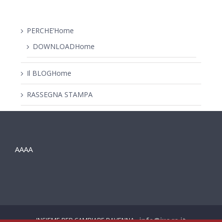
PERCHE’Home
DOWNLOADHome
Il BLOGHome
RASSEGNA STAMPA
AAAA
INSIEME PER CAMBIARE RAVENNA -
info@ixc.ra.it