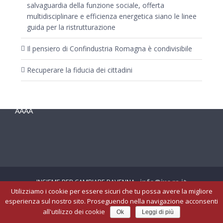
salvaguardia della funzione sociale, offerta
multidisciplinare e efficienza energetica siano le linee
guida per la ristrutturazione
Il pensiero di Confindustria Romagna è condivisibile
Recuperare la fiducia dei cittadini
AAAA
INSIEME PER CAMBIARE RAVENNA -
info@ixc.ra.it
Utilizziamo i cookie per essere sicuri che tu possa avere la migliore
esperienza sul nostro sito. Proseguendo nella navigazione acconsenti
all'utilizzo dei cookie
Ok
Leggi di più